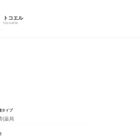
トコエル
tocoelle
舗タイプ
剤薬局
所