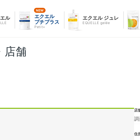
エクエル
クエル
エクエル ジュレ
プチプラス
LLE
EQUELLE gelée
Petit+
・店舗
店
調
住