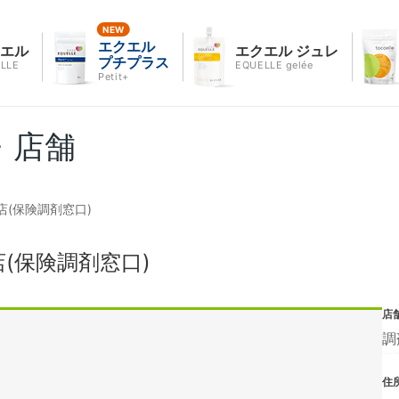
エクエル
クエル
エクエル ジュレ
プチプラス
LLE
EQUELLE gelée
Petit+
・店舗
(保険調剤窓口)
(保険調剤窓口)
店
調
住