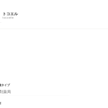
トコエル
tocoelle
舗タイプ
剤薬局
所