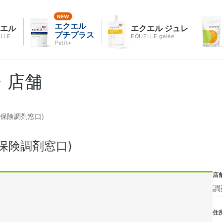
エクエル
クエル
エクエル ジュレ
プチプラス
LLE
EQUELLE gelée
Petit+
・店舗
保険調剤窓口)
保険調剤窓口)
店
調
住