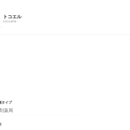
トコエル
tocoelle
舗タイプ
剤薬局
所