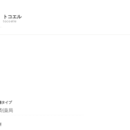
トコエル
tocoelle
舗タイプ
剤薬局
所