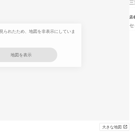
三
店
セ
見られたため、地図を非表示にしていま
地図を表示
大きな地図