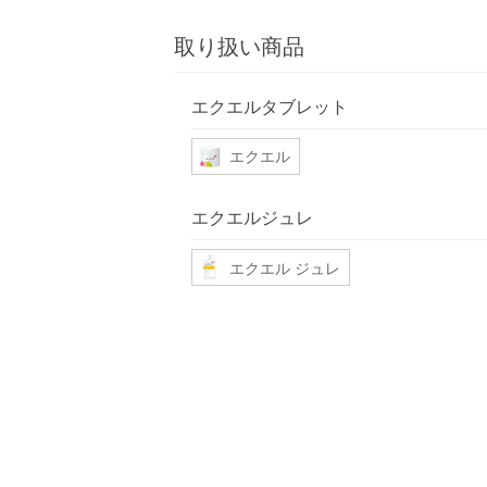
取り扱い商品
エクエルタブレット
エクエル
エクエルジュレ
エクエル ジュレ