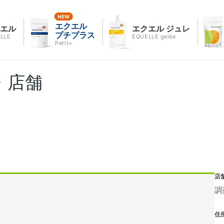
エクエル
クエル
エクエル ジュレ
プチプラス
LLE
EQUELLE gelée
Petit+
・店舗
店
調
住