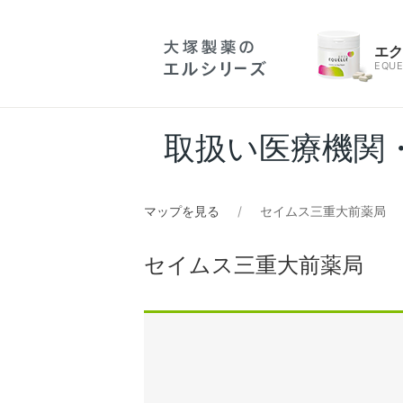
エ
EQUE
取扱い医療機関
マップを見る
セイムス三重大前薬局
セイムス三重大前薬局