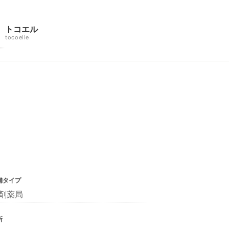
トコエル
tocoelle
舗タイプ
剤薬局
所