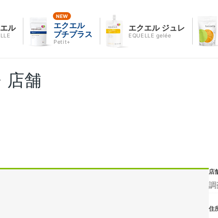
エクエル
クエル
エクエル ジュレ
プチプラス
LLE
EQUELLE gelée
Petit+
・店舗
店
調
住