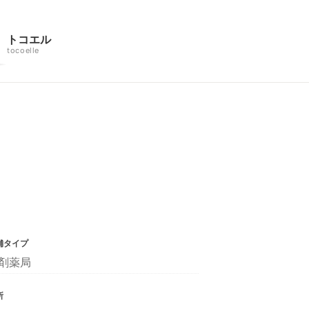
トコエル
tocoelle
舗タイプ
剤薬局
所