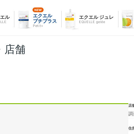
エクエル
クエル
エクエル ジュレ
プチプラス
LLE
EQUELLE gelée
Petit+
・店舗
店
調
住