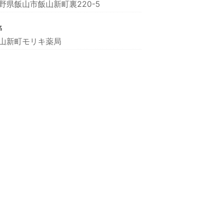
野県飯山市飯山新町裏220-5
名
山新町モリキ薬局