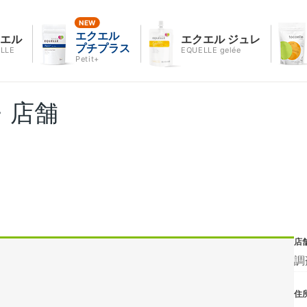
エクエル
クエル
エクエル ジュレ
プチプラス
LLE
EQUELLE gelée
Petit+
・店舗
店
調
住