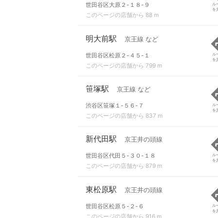
世田谷区大原２-１８-９
ル
を
このページの店舗から 88 m
明大前駅
京王線 など
世田谷区松原２-４５-１
ル
を
このページの店舗から 799 m
笹塚駅
京王線 など
渋谷区笹塚１-５６-７
ル
を
このページの店舗から 837 m
新代田駅
京王井の頭線
世田谷区代田５-３０-１８
ル
を
このページの店舗から 879 m
東松原駅
京王井の頭線
世田谷区松原５-２-６
ル
を
このページの店舗から 916 m