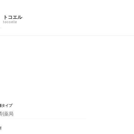
トコエル
tocoelle
舗タイプ
剤薬局
所