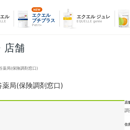
エクエル
クエル
エクエル ジュレ
プチプラス
LLE
EQUELLE gelée
Petit+
・店舗
薬局(保険調剤窓口)
薬局(保険調剤窓口)
店
調
住