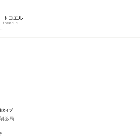
トコエル
tocoelle
舗タイプ
剤薬局
所