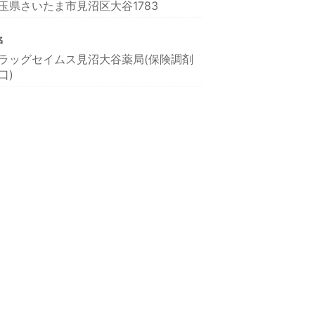
玉県さいたま市見沼区大谷1783
名
ラッグセイムス見沼大谷薬局(保険調剤
口)