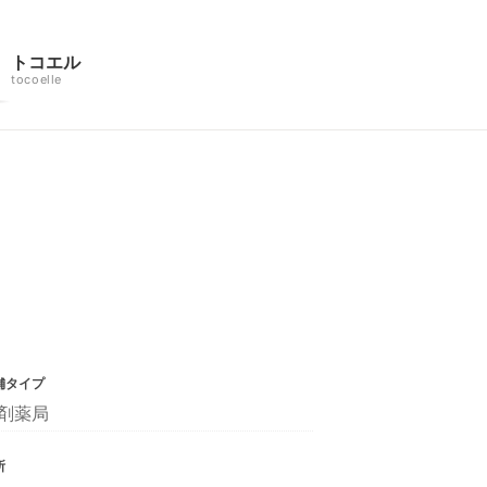
トコエル
tocoelle
舗タイプ
剤薬局
所