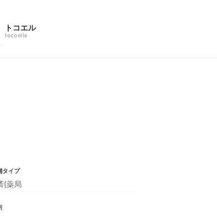
トコエル
tocoelle
舗タイプ
剤薬局
所