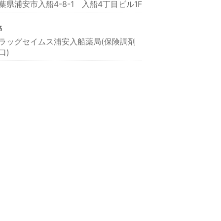
葉県浦安市入船4-8-1 入船4丁目ビル1F
名
ラッグセイムス浦安入船薬局(保険調剤
口)