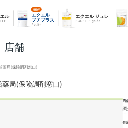
エクエル
クエル
エクエル ジュレ
プチプラス
LLE
EQUELLE gelée
Petit+
・店舗
薬局(保険調剤窓口)
薬局(保険調剤窓口)
店
調
住