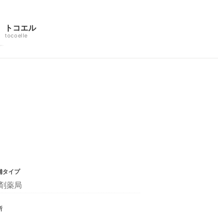
トコエル
tocoelle
舗タイプ
剤薬局
所