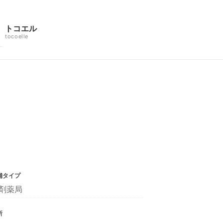
トコエル
tocoelle
舗タイプ
剤薬局
所