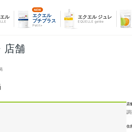
エクエル
クエル
エクエル ジュレ
プチプラス
LLE
EQUELLE gelée
Petit+
・店舗
局
局
店
調
住