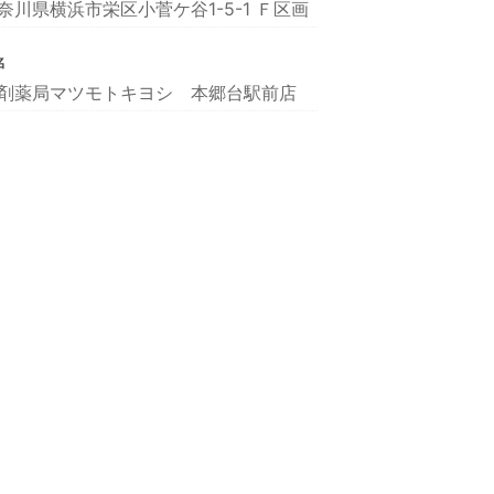
奈川県横浜市栄区小菅ケ谷1-5-1 Ｆ区画
名
剤薬局マツモトキヨシ 本郷台駅前店