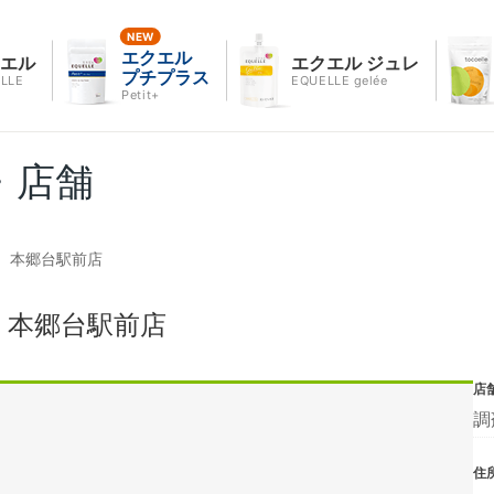
エクエル
クエル
エクエル ジュレ
プチプラス
LLE
EQUELLE gelée
Petit+
・店舗
 本郷台駅前店
 本郷台駅前店
店
調
住