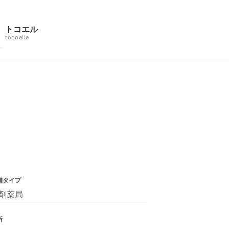
トコエル
tocoelle
舗タイプ
剤薬局
所