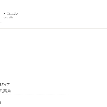
トコエル
tocoelle
舗タイプ
剤薬局
所