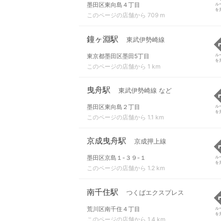
墨田区東向島４丁目
ル
を
このページの店舗から 709 m
鐘ヶ淵駅
東武伊勢崎線
東京都墨田区墨田5丁目
ル
を
このページの店舗から 1 km
曳舟駅
東武伊勢崎線 など
墨田区東向島２丁目
ル
を
このページの店舗から 1.1 km
京成曳舟駅
京成押上線
墨田区京島１-３９-１
ル
を
このページの店舗から 1.2 km
南千住駅
つくばエクスプレス
荒川区南千住４丁目
ル
を
このページの店舗から 1.4 km