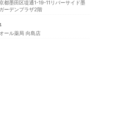
京都墨田区堤通1-19-11リバーサイド墨
ガーデンプラザ2階
名
オール薬局 向島店