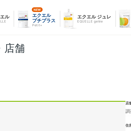
エクエル
クエル
エクエル ジュレ
プチプラス
LLE
EQUELLE gelée
Petit+
・店舗
店
調
住