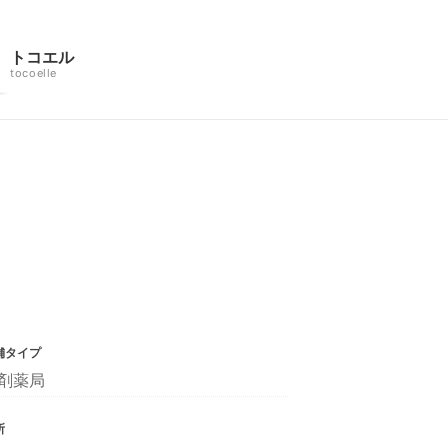
トコエル
tocoelle
舗タイプ
剤薬局
所