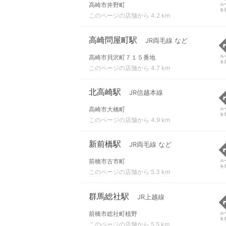
高崎市井野町
ル
を
このページの店舗から 4.2 km
高崎問屋町駅
JR両毛線 など
高崎市貝沢町７１５番地
ル
を
このページの店舗から 4.7 km
北高崎駅
JR信越本線
高崎市大橋町
ル
を
このページの店舗から 4.9 km
新前橋駅
JR両毛線 など
前橋市古市町
ル
を
このページの店舗から 5.3 km
群馬総社駅
JR上越線
前橋市総社町植野
ル
を
このページの店舗から 5.5 km