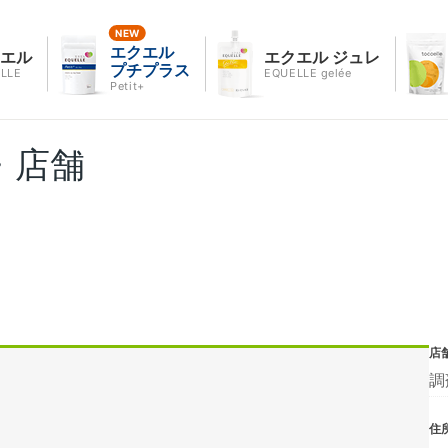
エクエル
クエル
エクエル ジュレ
プチプラス
LLE
EQUELLE gelée
Petit+
・店舗
店
調
住