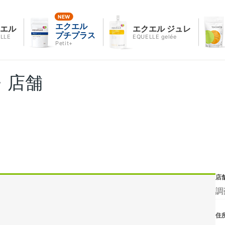
エクエル
クエル
エクエル ジュレ
プチプラス
LLE
EQUELLE gelée
Petit+
・店舗
店
調
住