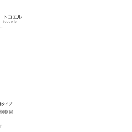
トコエル
tocoelle
舗タイプ
剤薬局
所