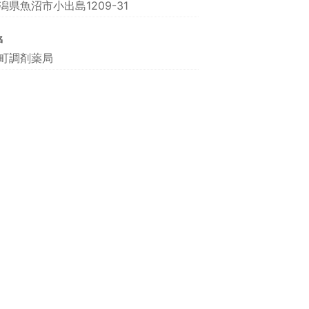
潟県魚沼市小出島1209-31
名
町調剤薬局