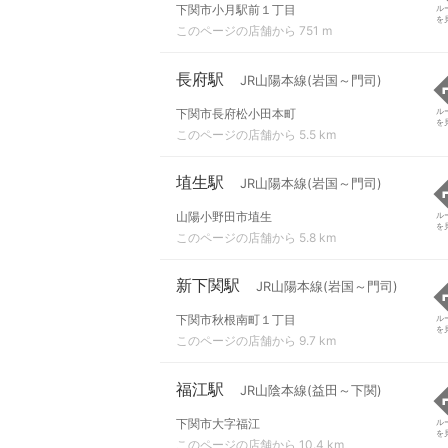
下関市小月駅前１丁目
ル
を
このページの店舗から 751 m
長府駅
JR山陽本線(岩国～門司)
下関市長府松小田本町
ル
を
このページの店舗から 5.5 km
埴生駅
JR山陽本線(岩国～門司)
山陽小野田市埴生
ル
を
このページの店舗から 5.8 km
新下関駅
JR山陽本線(岩国～門司)
下関市秋根南町１丁目
ル
を
このページの店舗から 9.7 km
福江駅
JR山陰本線(益田～下関)
下関市大字福江
ル
を
このページの店舗から 10.4 km