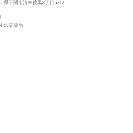
口県下関市清末鞍馬3丁目5-12
名
すの実薬局