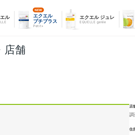
エクエル
クエル
エクエル ジュレ
プチプラス
LLE
EQUELLE gelée
Petit+
・店舗
店
調
住