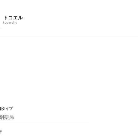
トコエル
tocoelle
舗タイプ
剤薬局
所