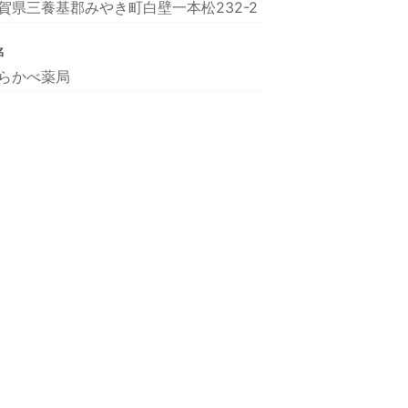
賀県三養基郡みやき町白壁一本松232-2
名
らかべ薬局