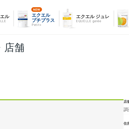
エクエル
クエル
エクエル ジュレ
プチプラス
LLE
EQUELLE gelée
Petit+
・店舗
店
調
住