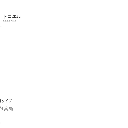
トコエル
tocoelle
舗タイプ
剤薬局
所