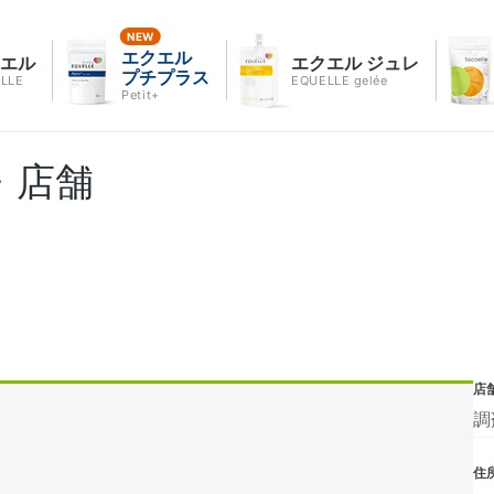
エクエル
クエル
エクエル ジュレ
プチプラス
LLE
EQUELLE gelée
Petit+
・店舗
店
調
住