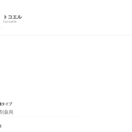
トコエル
tocoelle
舗タイプ
剤薬局
所