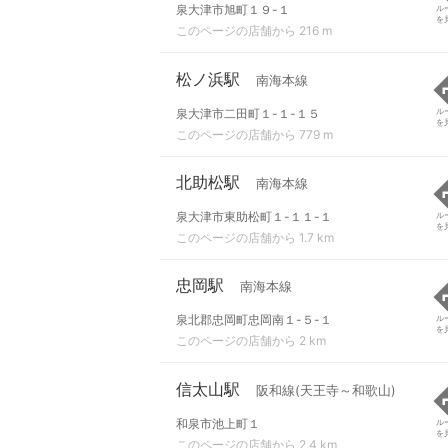
泉大津市旭町１９-１
ル
を
このページの店舗から 216 m
松ノ浜駅
南海本線
泉大津市二田町１-１-１５
ル
を
このページの店舗から 779 m
北助松駅
南海本線
泉大津市東助松町１-１１-１
ル
を
このページの店舗から 1.7 km
忠岡駅
南海本線
泉北郡忠岡町忠岡南１-５-１
ル
を
このページの店舗から 2 km
信太山駅
阪和線(天王寺～和歌山)
和泉市池上町１
ル
を
このページの店舗から 2.4 km