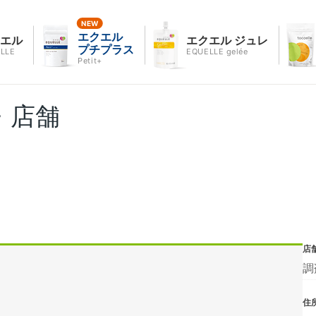
エクエル
クエル
エクエル ジュレ
プチプラス
LLE
EQUELLE gelée
Petit+
・店舗
店
調
住