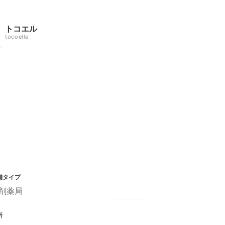
トコエル
tocoelle
舗タイプ
剤薬局
所