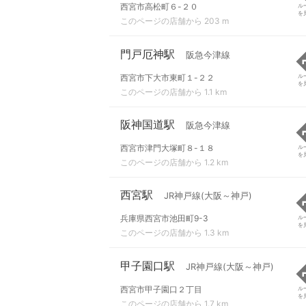
西宮市高松町６-２０
ル
を
このページの店舗から 203 m
門戸厄神駅
阪急今津線
西宮市下大市東町１-２２
ル
を
このページの店舗から 1.1 km
阪神国道駅
阪急今津線
西宮市津門大塚町８-１８
ル
を
このページの店舗から 1.2 km
西宮駅
JR神戸線(大阪～神戸)
兵庫県西宮市池田町9-3
ル
を
このページの店舗から 1.3 km
甲子園口駅
JR神戸線(大阪～神戸)
西宮市甲子園口２丁目
ル
を
このページの店舗から 1.7 km