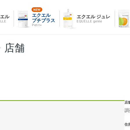
エクエル
クエル
エクエル ジュレ
プチプラス
LLE
EQUELLE gelée
Petit+
・店舗
店
調
住