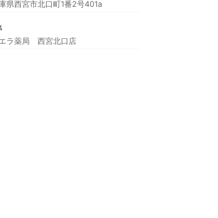
庫県西宮市北口町1番2号401a
名
エラ薬局 西宮北口店