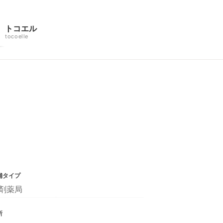
トコエル
tocoelle
舗タイプ
剤薬局
所