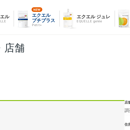
エクエル
クエル
エクエル ジュレ
プチプラス
LLE
EQUELLE gelée
Petit+
・店舗
店
調
住