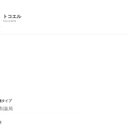
トコエル
tocoelle
舗タイプ
剤薬局
所