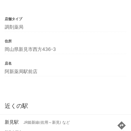
店舗タイプ
調剤薬局
住所
岡山県新見市西方436-3
店名
阿新薬局駅前店
近くの駅
新見駅
JR姫新線(佐用～新見) など