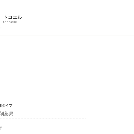
トコエル
tocoelle
舗タイプ
剤薬局
所