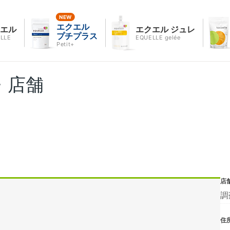
エクエル
クエル
エクエル ジュレ
プチプラス
LLE
EQUELLE gelée
Petit+
・店舗
店
調
住