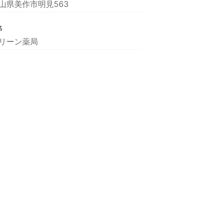
山県美作市明見563
名
リーン薬局