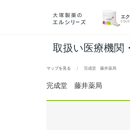
エ
EQUE
取扱い医療機関
マップを見る
完成堂 藤井薬局
完成堂 藤井薬局