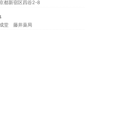
京都新宿区四谷2-8
名
成堂 藤井薬局