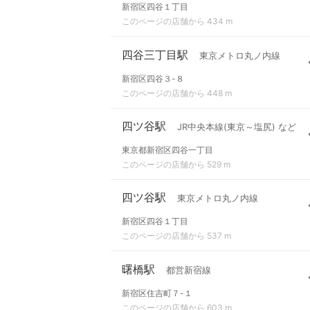
新宿区四谷１丁目
このページの店舗から 434 m
四谷三丁目駅
東京メトロ丸ノ内線
新宿区四谷３-８
このページの店舗から 448 m
四ツ谷駅
JR中央本線(東京～塩尻) など
東京都新宿区四谷一丁目
このページの店舗から 529 m
四ツ谷駅
東京メトロ丸ノ内線
新宿区四谷１丁目
このページの店舗から 537 m
曙橋駅
都営新宿線
新宿区住吉町７-１
このページの店舗から 603 m