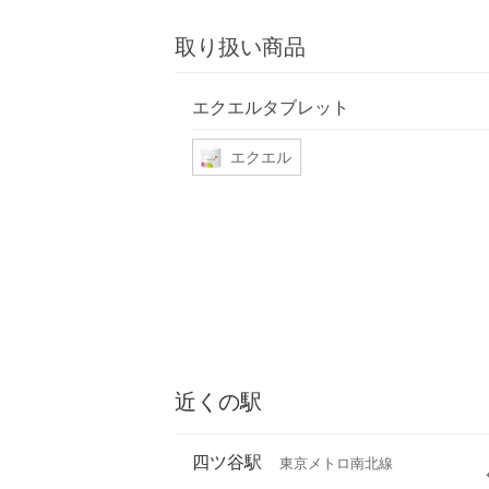
取り扱い商品
エクエルタブレット
エクエル
近くの駅
四ツ谷駅
東京メトロ南北線