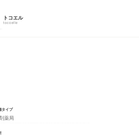
トコエル
tocoelle
舗タイプ
剤薬局
所