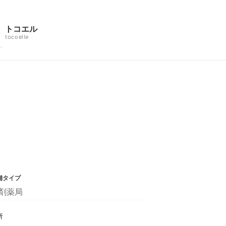
トコエル
tocoelle
舗タイプ
剤薬局
所