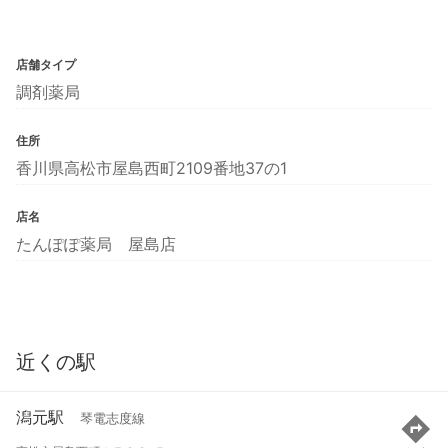
店舗タイプ
調剤薬局
住所
香川県高松市屋島西町2109番地37の1
店名
たんぽぽ薬局 屋島店
近くの駅
潟元駅
琴電志度線