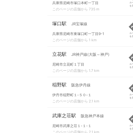
兵庫県尼崎市塚口本町一丁目
ル
を
このページの店舗から 735 m
塚口駅
JR宝塚線
兵庫県尼崎市東塚口町一丁目9-1
ル
を
このページの店舗から 1 km
立花駅
JR神戸線(大阪～神戸)
尼崎市立花町１丁目
ル
を
このページの店舗から 1.7 km
稲野駅
阪急伊丹線
伊丹市稲野町１-５０-１
ル
を
このページの店舗から 2.1 km
武庫之荘駅
阪急神戸本線
尼崎市武庫之荘１-１-１
ル
を
このページの店舗から 2.1 km