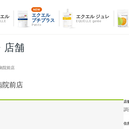
エクエル
クエル
エクエル ジュレ
プチプラス
LLE
EQUELLE gelée
Petit+
・店舗
病院前店
病院前店
店
調
住