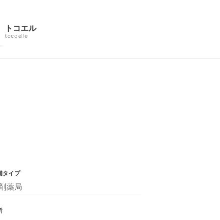
トコエル
tocoelle
舗タイプ
剤薬局
所