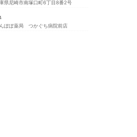
庫県尼崎市南塚口町6丁目8番2号
名
んぽぽ薬局 つかぐち病院前店