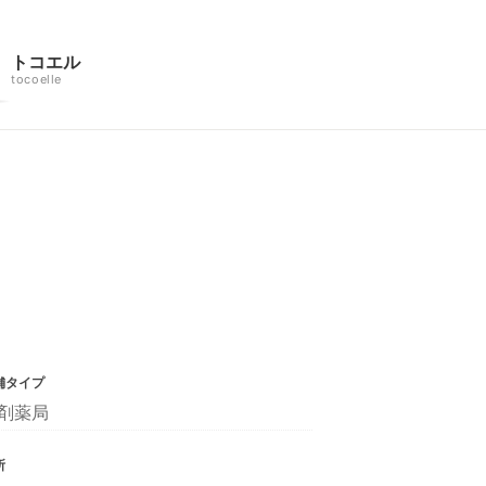
トコエル
tocoelle
舗タイプ
剤薬局
所