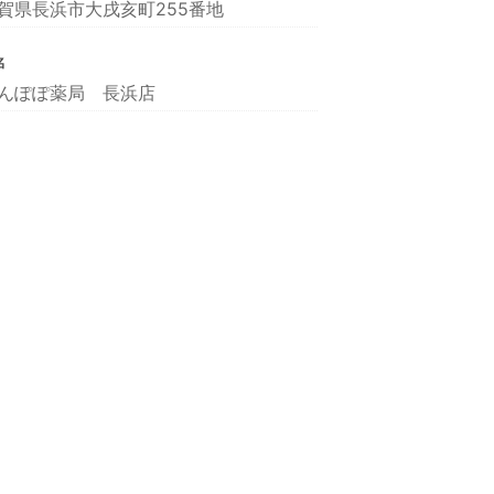
賀県長浜市大戌亥町255番地
名
んぽぽ薬局 長浜店