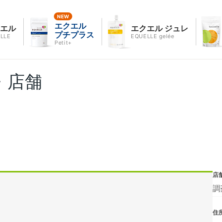
エクエル
クエル
エクエル ジュレ
プチプラス
LLE
EQUELLE gelée
Petit+
・店舗
店
調
住