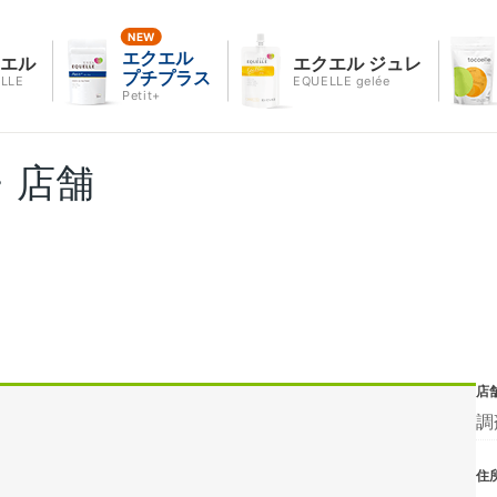
エクエル
クエル
エクエル ジュレ
プチプラス
LLE
EQUELLE gelée
Petit+
・店舗
店
調
住