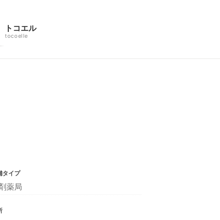
トコエル
tocoelle
舗タイプ
剤薬局
所