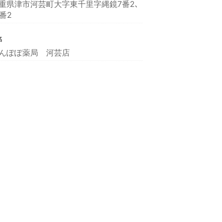
重県津市河芸町大字東千里字縄鏡7番2､
6番2
名
んぽぽ薬局 河芸店