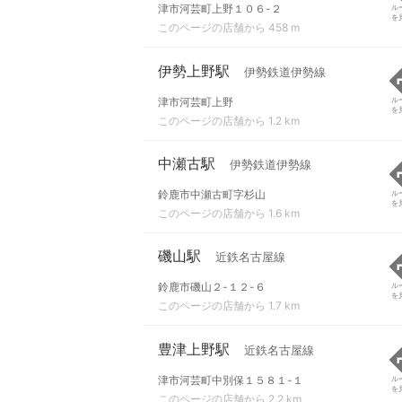
津市河芸町上野１０６-２
ル
を
このページの店舗から 458 m
伊勢上野駅
伊勢鉄道伊勢線
津市河芸町上野
ル
を
このページの店舗から 1.2 km
中瀬古駅
伊勢鉄道伊勢線
鈴鹿市中瀬古町字杉山
ル
を
このページの店舗から 1.6 km
磯山駅
近鉄名古屋線
鈴鹿市磯山２-１２-６
ル
を
このページの店舗から 1.7 km
豊津上野駅
近鉄名古屋線
津市河芸町中別保１５８１-１
ル
を
このページの店舗から 2.2 km