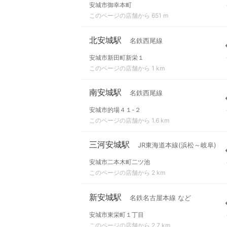
安城市御幸本町
このページの店舗から 651 m
北安城駅
名鉄西尾線
安城市新田町新栄１
このページの店舗から 1 km
南安城駅
名鉄西尾線
安城市的場４１-２
このページの店舗から 1.6 km
三河安城駅
JR東海道本線(浜松～岐阜)
安城市二本木町二ツ池
このページの店舗から 2 km
新安城駅
名鉄名古屋本線 など
安城市東栄町１丁目
このページの店舗から 2.7 km