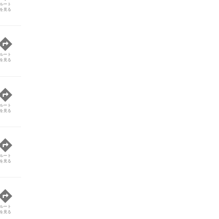
ルート
を見る
ルート
を見る
ルート
を見る
ルート
を見る
ルート
を見る