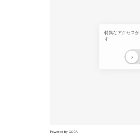
特異なアクセスが
す
›
Powered by GOGA