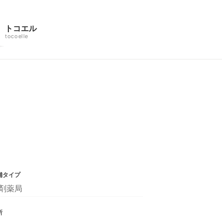
トコエル
tocoelle
舗タイプ
剤薬局
所