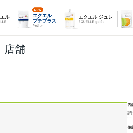
エクエル
クエル
エクエル ジュレ
プチプラス
LLE
EQUELLE gelée
Petit+
・店舗
店
調
住