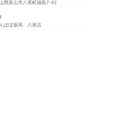
山県富山市八尾町福島7-42
名
んぽぽ薬局 八尾店