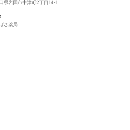
口県岩国市中津町2丁目14-1
名
ばさ薬局