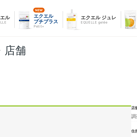
エクエル
クエル
エクエル ジュレ
プチプラス
LLE
EQUELLE gelée
Petit+
・店舗
店
調
住