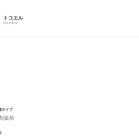
トコエル
tocoelle
舗タイプ
剤薬局
所