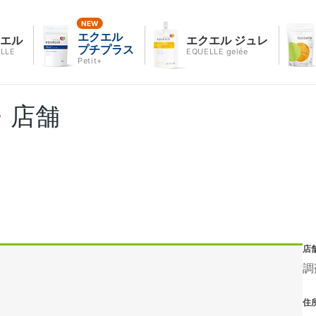
エクエル
クエル
エクエル ジュレ
プチプラス
LLE
EQUELLE gelée
Petit+
・店舗
店
調
住