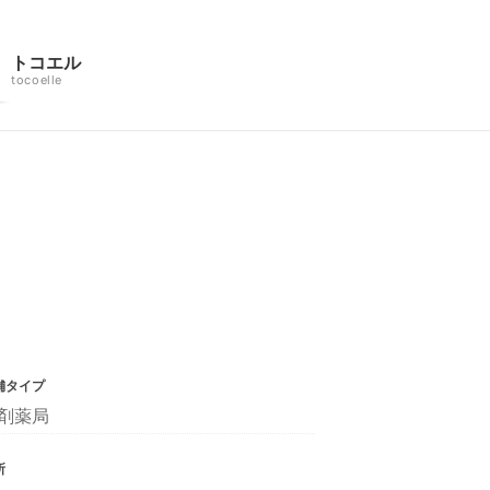
トコエル
tocoelle
舗タイプ
剤薬局
所