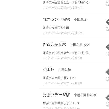
川崎市麻生区百合丘一丁目21番1号
ル
を
このページの店舗から 2.3 km
読売ランド前駅
小田急線
川崎市多摩区西生田
ル
を
このページの店舗から 2.4 km
新百合ヶ丘駅
小田急線 など
川崎市麻生区万福寺一丁目18番1号
ル
を
このページの店舗から 2.5 km
生田駅
小田急線
川崎市多摩区生田７丁目
ル
を
このページの店舗から 2.6 km
たまプラーザ駅
東急田園都市線
横浜市青葉区美しが丘１-３
ル
を
このページの店舗から 3 km