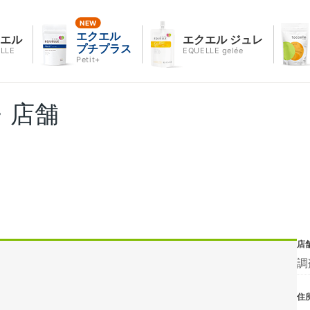
エクエル
クエル
エクエル ジュレ
プチプラス
LLE
EQUELLE gelée
Petit+
・店舗
店
調
住