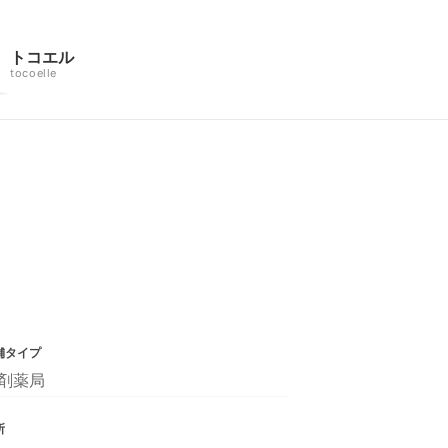
トコエル
tocoelle
舗タイプ
剤薬局
所