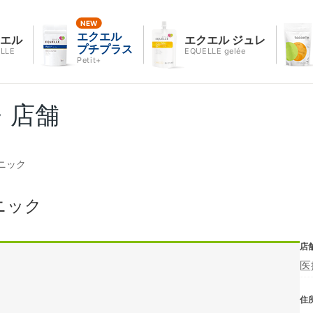
エクエル
クエル
エクエル ジュレ
プチプラス
LLE
EQUELLE gelée
Petit+
・店舗
ニック
ニック
店
医
住