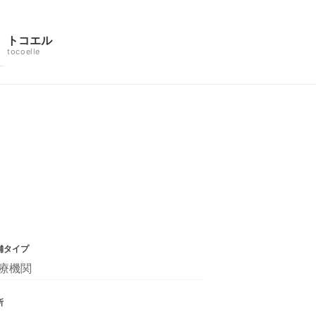
トコエル
tocoelle
舗タイプ
療機関
所