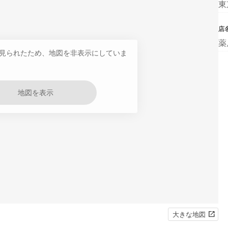
東
店
薬
見られたため、地図を非表示にしていま
地図を表示
大きな地図