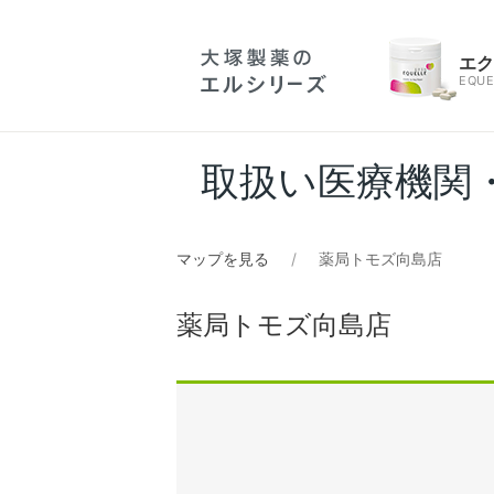
エ
EQUE
取扱い医療機関
マップを見る
薬局トモズ向島店
薬局トモズ向島店