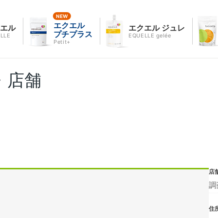
エクエル
クエル
エクエル ジュレ
プチプラス
LLE
EQUELLE gelée
Petit+
・店舗
店
調
住