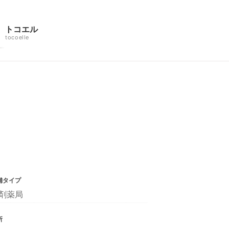
トコエル
tocoelle
舗タイプ
剤薬局
所