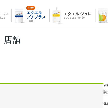
エクエル
クエル
エクエル ジュレ
プチプラス
LLE
EQUELLE gelée
Petit+
・店舗
店
調
住