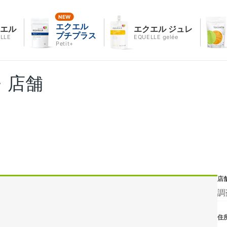
エクエル
クエル
エクエル ジュレ
プチプラス
LLE
EQUELLE gelée
Petit+
・店舗
店
調
住