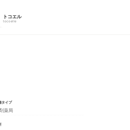
トコエル
tocoelle
舗タイプ
剤薬局
所