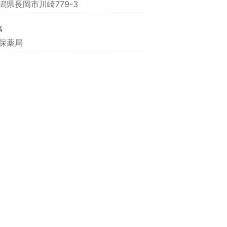
潟県長岡市川崎779-3
名
保薬局