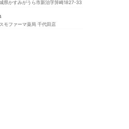
城県かすみがうら市新治字笄崎1827-33
名
スモファーマ薬局 千代田店