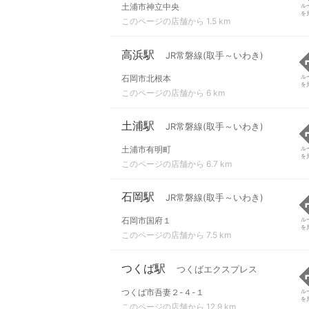
土浦市神立中央
ル
を
このページの店舗から 1.5 km
高浜駅
JR常磐線(取手～いわき)
石岡市北根本
ル
を
このページの店舗から 6 km
土浦駅
JR常磐線(取手～いわき)
土浦市有明町
ル
を
このページの店舗から 6.7 km
石岡駅
JR常磐線(取手～いわき)
石岡市国府１
ル
を
このページの店舗から 7.5 km
つくば駅
つくばエクスプレス
つくば市吾妻２-４-１
ル
を
このページの店舗から 12.9 km