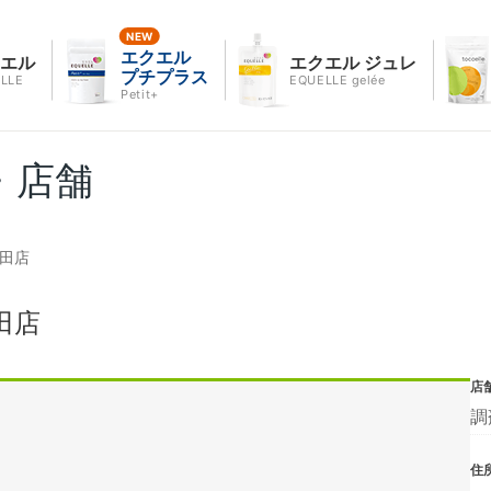
エクエル
クエル
エクエル ジュレ
プチプラス
LLE
EQUELLE gelée
Petit+
・店舗
代田店
田店
店
調
住