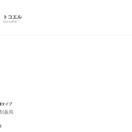
トコエル
tocoelle
舗タイプ
剤薬局
所