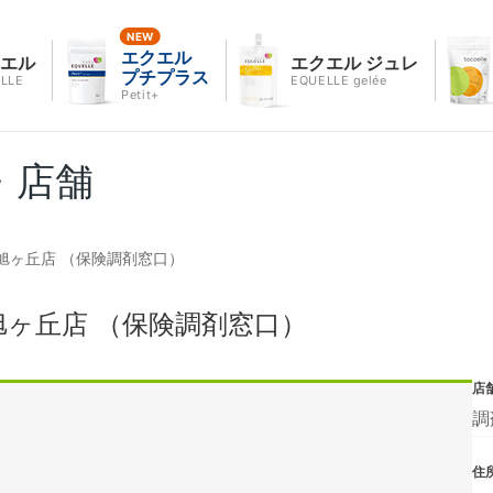
エクエル
クエル
エクエル ジュレ
プチプラス
LLE
EQUELLE gelée
Petit+
・店舗
旭ヶ丘店 （保険調剤窓口）
ヶ丘店 （保険調剤窓口）
店
調
住