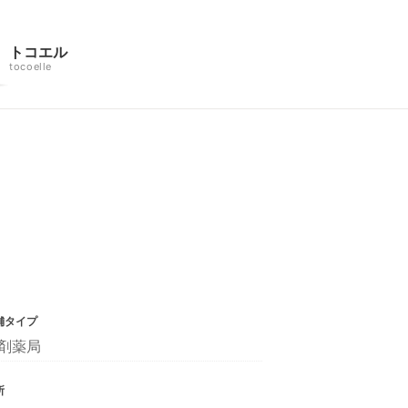
トコエル
tocoelle
舗タイプ
剤薬局
所