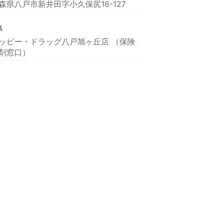
森県八戸市新井田字小久保尻16-127
名
ッピー・ドラッグ八戸旭ヶ丘店 （保険
剤窓口）