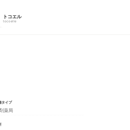
トコエル
tocoelle
舗タイプ
剤薬局
所