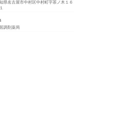
知県名古屋市中村区中村町字茶ノ木１６
１
名
居調剤薬局