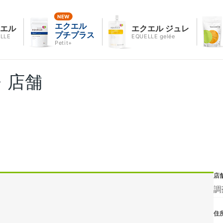
エクエル
クエル
エクエル ジュレ
プチプラス
LLE
EQUELLE gelée
Petit+
・店舗
店
調
住