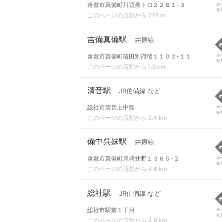
倉敷市真備町川辺美トロ２２８１-３
ル
を
このページの店舗から 778 m
吉備真備駅
井原線
倉敷市真備町箭田別府後１１０２-１１
ル
を
このページの店舗から 1.9 km
清音駅
JR伯備線 など
総社市清音上中島
ル
を
このページの店舗から 2.4 km
備中呉妹駅
井原線
倉敷市真備町尾崎井野１３６５-２
ル
を
このページの店舗から 4.6 km
総社駅
JR伯備線 など
総社市駅前１丁目
ル
を
このページの店舗から 4.9 km