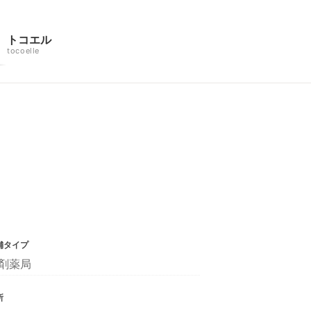
トコエル
tocoelle
舗タイプ
剤薬局
所