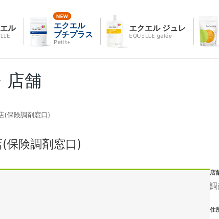
エクエル
クエル
エクエル ジュレ
プチプラス
LLE
EQUELLE gelée
Petit+
・店舗
(保険調剤窓口)
(保険調剤窓口)
店
調
住