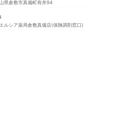
山県倉敷市真備町有井94
名
エルシア薬局倉敷真備店(保険調剤窓口)