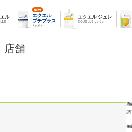
エクエル
クエル
エクエル ジュレ
プチプラス
LLE
EQUELLE gelée
Petit+
・店舗
店
調
住