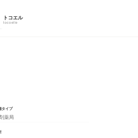
トコエル
tocoelle
舗タイプ
剤薬局
所