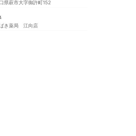
口県萩市大字御許町152
名
ばき薬局 江向店