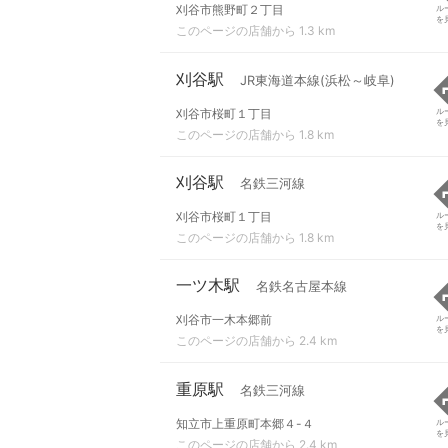
刈谷市熊野町２丁目
ル
を
このページの店舗から 1.3 km
刈谷駅
JR東海道本線(浜松～岐阜)
刈谷市桜町１丁目
ル
を
このページの店舗から 1.8 km
刈谷駅
名鉄三河線
刈谷市桜町１丁目
ル
を
このページの店舗から 1.8 km
一ツ木駅
名鉄名古屋本線
刈谷市一木本郷前
ル
を
このページの店舗から 2.4 km
重原駅
名鉄三河線
知立市上重原町本郷４-４
ル
を
このページの店舗から 2.4 km