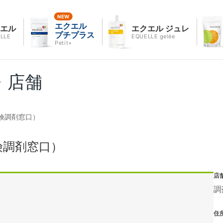
エクエル
クエル
エクエル ジュレ
プチプラス
LLE
EQUELLE gelée
Petit+
・店舗
険調剤窓口）
険調剤窓口）
店
調
住