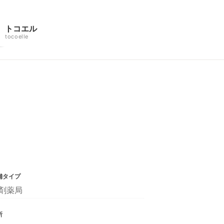
トコエル
tocoelle
舗タイプ
剤薬局
所