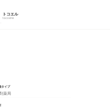
トコエル
tocoelle
舗タイプ
剤薬局
所