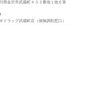
川県金沢市武蔵町４３３番地１他６筆
名
ギドラッグ武蔵町店（保険調剤窓口）