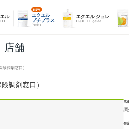
エクエル
クエル
エクエル ジュレ
プチプラス
LLE
EQUELLE gelée
Petit+
・店舗
保険調剤窓口）
保険調剤窓口）
店
調
住