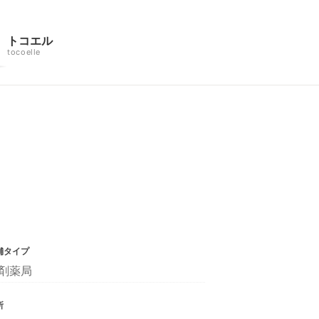
トコエル
tocoelle
舗タイプ
剤薬局
所