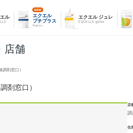
エクエル
クエル
エクエル ジュレ
プチプラス
LLE
EQUELLE gelée
Petit+
・店舗
険調剤窓口）
険調剤窓口）
店
調
住