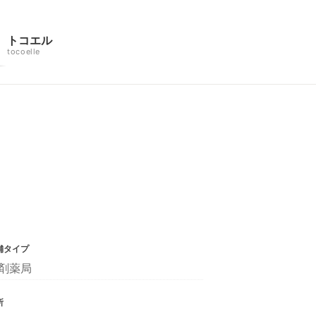
トコエル
tocoelle
舗タイプ
剤薬局
所