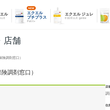
エクエル
クエル
エクエル ジュレ
プチプラス
LLE
EQUELLE gelée
Petit+
・店舗
保険調剤窓口）
保険調剤窓口）
店
調
住